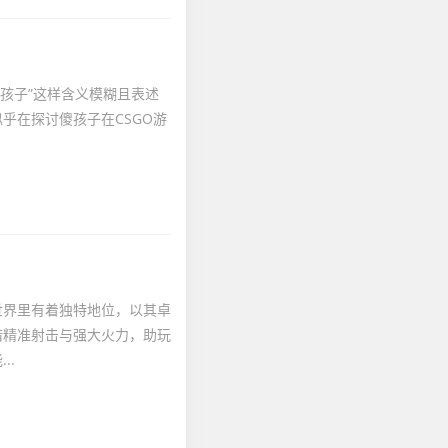
傻孩子”这样含义模糊且表述
乎在探讨傻孩子在CSGO游
世界里有着独特地位，以其卓
借精准射击与强大火力，助玩
..