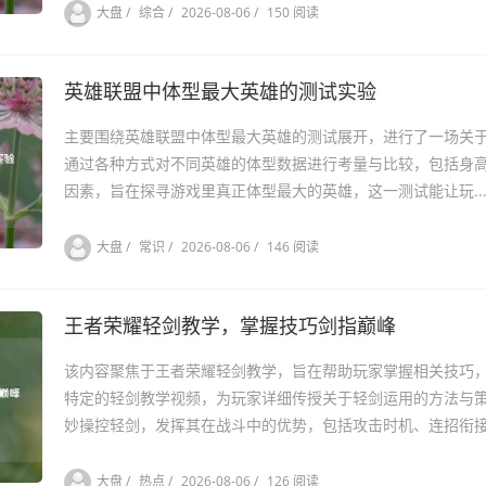
大盘
/
综合
/
2026-08-06
/
150 阅读
英雄联盟中体型最大英雄的测试实验
主要围绕英雄联盟中体型最大英雄的测试展开，进行了一场关于l
通过各种方式对不同英雄的体型数据进行考量与比较，包括身
因素，旨在探寻游戏里真正体型最大的英雄，这一测试能让玩..
大盘
/
常识
/
2026-08-06
/
146 阅读
王者荣耀轻剑教学，掌握技巧剑指巅峰
该内容聚焦于王者荣耀轻剑教学，旨在帮助玩家掌握相关技巧
特定的轻剑教学视频，为玩家详细传授关于轻剑运用的方法与
妙操控轻剑，发挥其在战斗中的优势，包括攻击时机、连招衔接.
大盘
/
热点
/
2026-08-06
/
126 阅读