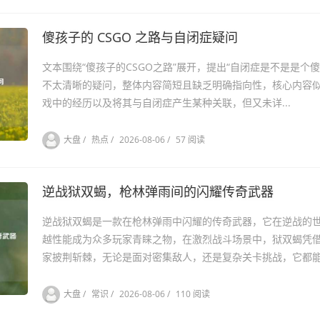
傻孩子的 CSGO 之路与自闭症疑问
文本围绕“傻孩子的CSGO之路”展开，提出“自闭症是不是是个
不太清晰的疑问，整体内容简短且缺乏明确指向性，核心内容似
戏中的经历以及将其与自闭症产生某种关联，但又未详...
大盘
/
热点
/
2026-08-06
/
57 阅读
逆战狱双蝎，枪林弹雨间的闪耀传奇武器
逆战狱双蝎是一款在枪林弹雨中闪耀的传奇武器，它在逆战的
越性能成为众多玩家青睐之物，在激烈战斗场景中，狱双蝎凭
家披荆斩棘，无论是面对密集敌人，还是复杂关卡挑战，它都能.
大盘
/
常识
/
2026-08-06
/
110 阅读