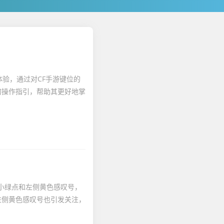
验，通过对CF手游键位的
的操作指引，帮助其更好地掌
.
秘小绿点和左侧黄色感叹号，
左侧黄色感叹号也引发关注，