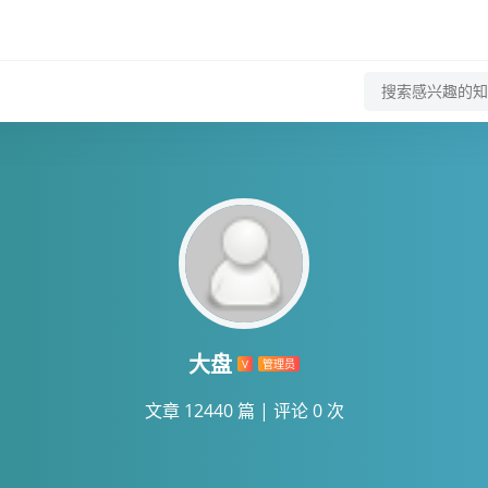
大盘
V
管理员
文章 12440 篇
|
评论 0 次