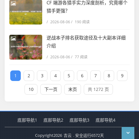
CF 端游各猎手实力深度剖析，究竟哪个
猎手更强？
/
2026-08-06
/
190 阅读
逆战本子排名获取途径及十大副本详细
介绍
/
2026-08-06
/
77 阅读
1
2
3
4
5
6
7
8
9
10
下一页
末页
共 1272 页
底部导航1
底部导航2
底部导航3
底部导航4
Copyright
2026
吉云
. 安全运行
6572
天