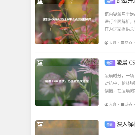
逆战升
最新
该内容聚焦于逆
进行全面解析，
在为玩家提供关
大盘
热点
凌晨 C
最新
凌晨时分，一场
对抗中，枪林弹
懊恼，在凌晨的寂
大盘
热点
深入解
最新