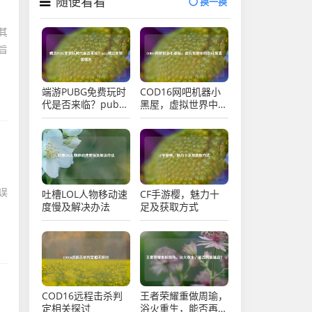
随便看看
换一换
其
旨
端游PUBG免费玩时
COD16网吧机器小
代是否来临？pubg
黑屋，虚拟世界中的
端游免费版情况
别样角落
的
误
吐槽LOL人物移动速
CF手游樱，魅力十
度慢及解决办法
足及获取方式
COD16远程击杀判
王者荣耀重做周瑜，
定相关探讨
浴火重生，能否再展