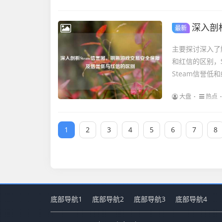
深入剖析
最新
主要探讨深入了
和红信的区别，
Steam信誉低
大盘
热点
1
2
3
4
5
6
7
8
底部导航1
底部导航2
底部导航3
底部导航4