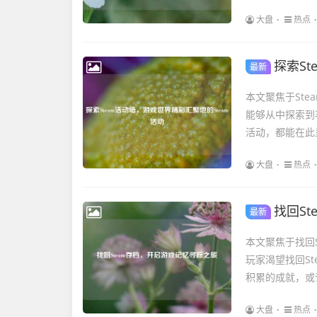
大盘
热点
探索S
最新
本文聚焦于St
能够从中探索到
活动，都能在此呈
大盘
热点
找回S
最新
本文聚焦于找回
玩家渴望找回S
积累的成就，或
大盘
热点