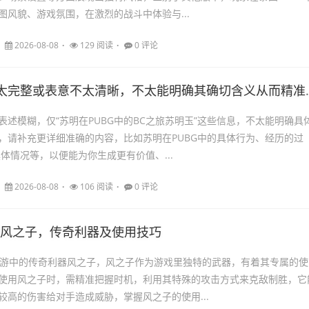
图风貌、游戏氛围，在激烈的战斗中体验与...
2026-08-08
129 阅读
0 评论
晰，不太能明确其确切含义从而精准提炼标题。如果能补充更多背景信息或详细说明这段内容的核心，会更有助于生成合适标题。仅从现有内容猜测，一个可能的标题是，苏明与苏明玉在PUBG中的BC之旅 。
表述模糊，仅“苏明在PUBG中的BC之旅苏明玉”这些信息，不太能明确具
，请补充更详细准确的内容，比如苏明在PUBG中的具体行为、经历的过
体情况等，以便能为你生成更有价值、...
2026-08-08
106 阅读
0 评论
手游风之子，传奇利器及使用技巧
手游中的传奇利器风之子，风之子作为游戏里独特的武器，有着其专属的使
使用风之子时，需精准把握时机，利用其特殊的攻击方式来克敌制胜，它
较高的伤害给对手造成威胁，掌握风之子的使用...