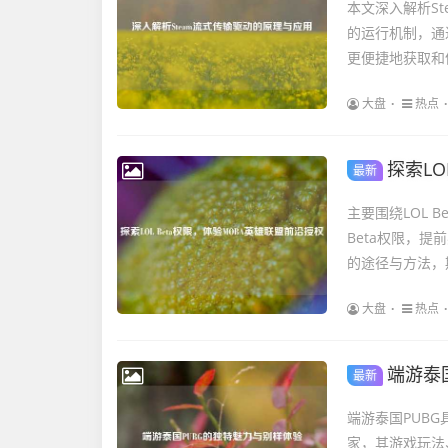
本文深入解析S
的运行机制，通
更便捷地获取和
大盘
热点
探索LO
最新
主要围绕LOL 
Beta权限，
的途径与方法，
大盘
热点
端游泰
最新
端游泰国PUB
家，其游戏玩法