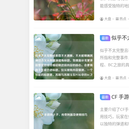
能感受独特的地
大盘
热点
似乎不太完整或表意不太清
最新
似乎不太完整且
所指和完整事件
程、BC之旅的具
大盘
热点
CF 
最新
主要介绍了CF
用技巧，玩家在
以独特的弹道和