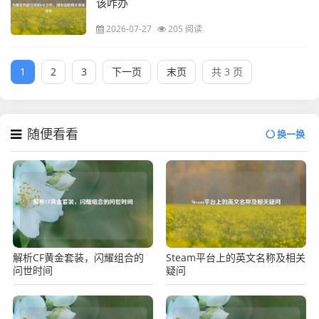
该咋办
2026-07-27
205 阅读
1
2
3
下一页
末页
共 3 页
随便看看
换一换
解析CF黄金套装，闪耀组合的
Steam平台上的英文名称及相关
问世时间
疑问