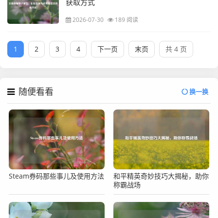
获取方式
2026-07-30
189 阅读
1
2
3
4
下一页
末页
共 4 页
随便看看
换一换
Steam券码那些事儿及使用方法
和平精英奇妙技巧大揭秘，助你
称霸战场