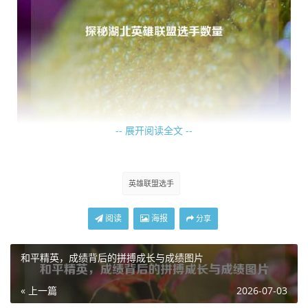
-- 展开阅读全文 --
虽然很难精确统计出湖北到底有多少英雄联盟选手，但可以
肯定的是，这个数量颇为可观，一些知名的战队中都能看到
来自湖北的选手身影，他们凭借自身的努力和天赋，在激烈
英雄联盟选手
的职业赛场上拼搏，为湖北电竞争得了荣誉，有的选手从湖
北的青训营一步一步成长起来，逐渐走向全国乃至国际赛事
阅读
海报
分享
的舞台；还有些选手凭借在湖北当地的高水平赛事中脱颖而
出,从而获得了加入职业战队的机会。
和平精英，成绩背后的拼搏成长与成绩图片
随着电竞行业的蓬勃发展，湖北对于电竞人才的培养体系也
« 上一篇
2026-07-03
在不断完善，越来越多的年轻人受到身边电竞氛围的影响，