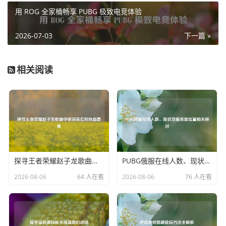
投身于英雄联盟的训练中，期望有朝一日能成为职业选手，
用 ROG 全家桶畅享 PUBG 极致电竞体验
代表湖北电竞闯出一片天，相信在未来，湖北还会涌现出更
多优秀的英雄联盟选手，为电竞事业增添光彩。
2026-07-03
下一篇 »
相关阅读
探寻王者荣耀赵子龙歌曲中歌词背后的热血豪情
PUBG俄服在线人数、现状及服务器位置相关探讨
2026-08-06
64 人在看
2026-08-06
76 人在看