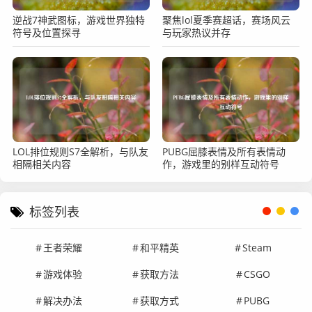
逆战7神武图标，游戏世界独特
聚焦lol夏季赛超话，赛场风云
符号及位置探寻
与玩家热议并存
LOL排位规则S7全解析，与队友
PUBG屈膝表情及所有表情动
相隔相关内容
作，游戏里的别样互动符号
标签列表
王者荣耀
和平精英
Steam
游戏体验
获取方法
CSGO
解决办法
获取方式
PUBG