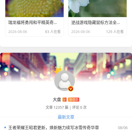
瑞龙福将勇闯和平精英奇幻战场
逆战游戏隐藏鼠标方法全解析
2026-08-06
83 人在看
2026-08-06
129 人在看
大盘
V
管理员
文章 12357 篇
|
评论 0 次
最新文章
王者荣耀王昭君更新，焕新魅力续写冰雪传奇华章
08/06