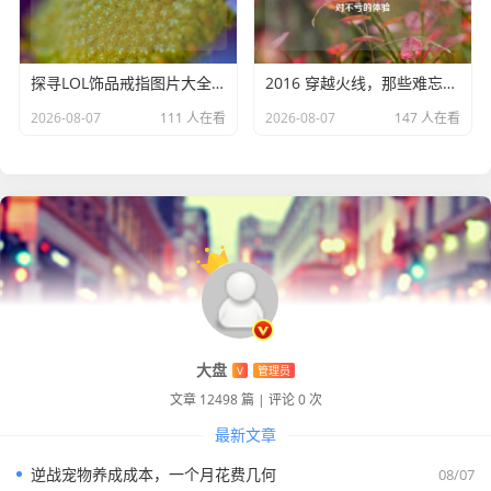
探寻LOL饰品戒指图片大全背后的独特魅力
2016 穿越火线，那些难忘的绝洋游戏记忆与绝对不亏的体验
2026-08-07
111 人在看
2026-08-07
147 人在看
大盘
V
管理员
文章 12498 篇
|
评论 0 次
最新文章
逆战宠物养成成本，一个月花费几何
08/07