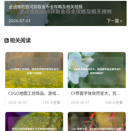
准狙击，黄金琴都能应对自如，它还具备一些特殊的射击模
逆战塔防银河获取金币全攻略及相关视频
式和技能，这些独特的设计让玩家在战斗中能够灵活多变,根
据不同的战场形势施展出多样的战术。
2026-07-03
下一篇 »
在战场上，黄金琴所带来的不仅仅是强大的火力压制，更是
一种精神上的鼓舞，它象征着玩家的勇气与实力，当玩家手
相关阅读
持这把闪耀的黄金琴冲锋陷阵时，心中充满了自信与斗志，
每一次成功的击杀，每一次在枪林弹雨中穿梭而过，黄金琴
都像是在为玩家奏响胜利的乐章，它见证了玩家在逆战世界
里的成长与拼搏,成为了玩家在这个充满挑战的游戏世界中不
可或缺的战斗伙伴。
黄金琴就像是《逆战》游戏中的一个传奇符号，它以独特的
CSGO地图工坊饰品，游戏世界里的独特珍宝与创意工坊地图
CF界面字体突然变大，究竟是惊喜还是失误？该如何解决？
魅力吸引着无数玩家为之着迷，无论是在激烈的团队对战
中，还是在惊险刺激的个人冒险里，黄金琴都始终闪耀着光
2026-08-07
129 人在看
2026-08-07
106 人在看
芒，陪伴着玩家们书写着属于他们的逆战传奇，奏响那一曲
曲震撼人心的战火之歌。