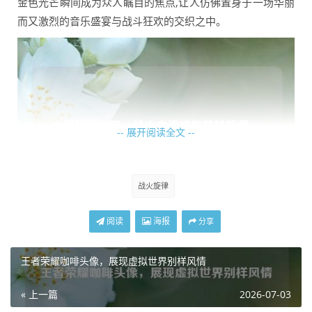
金色光芒瞬间成为众人瞩目的焦点,让人仿佛置身于一场华丽
而又激烈的音乐盛宴与战斗狂欢的交织之中。
-- 展开阅读全文 --
战火旋律
阅读
海报
分享
它的性能更是不容小觑，黄金琴在攻击方面有着独特的优
势，其射击精准度极高，每一次扣动扳机，子弹都能如灵动
王者荣耀咖啡头像，展现虚拟世界别样风情
的音符般准确地飞向目标，强大的火力输出能够在瞬间给予
« 上一篇
2026-07-03
敌人沉重的打击，无论是近距离的激烈交锋还是远距离的精