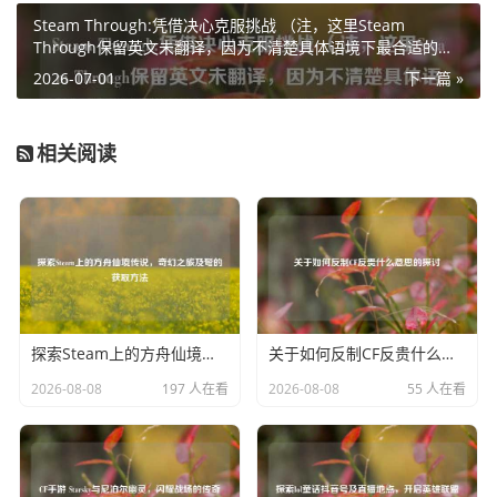
接着一个广阔而神秘的世界，等待着我们去深入挖掘和解读
Steam Through:凭借决心克服挑战 （注，这里Steam
它所蕴含的丰富内涵。
Through保留英文未翻译，因为不清楚具体语境下最合适的中
文对应词，如果有更明确要求，可进一步优化。标题重点突出
2026-07-01
下一篇 »
了克服挑战与决心这两个关键信息，符合整体围绕Steam
Through及相关挑战展开的主题）
相关阅读
探索Steam上的方舟仙境传说，奇幻之旅及弩的获取方法
关于如何反制CF反贵什么意思的探讨
2026-08-08
197 人在看
2026-08-08
55 人在看