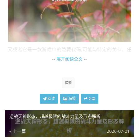
又或者它是一款游戏中的隐藏代码,可能与特定的关卡、任
务、道具甚至是游戏背后的彩蛋相关，玩家们在不断探索游
-- 展开阅读全文 --
戏世界的过程中，偶然发现了cf123588这个神秘代码，于是
开始猜测它所蕴含的秘密，试图通过各种方式解开谜题，从
而获得独特的游戏体验或丰厚的奖励。
探索
它也有可能在金融领域有着特殊含义,比如是某种金融产品的
阅读
海报
分享
代码、交易指令的编号或者是特定投资组合的标识，投资者
们依据cf123588所代表的信息，做出关于资金分配、风险控
逆战天神形态，超越极限的战斗力量及形态解析
制等一系列重要决策。
cf123588这个简短的代码,如同一个小小的钥匙孔，背后连
« 上一篇
2026-07-01