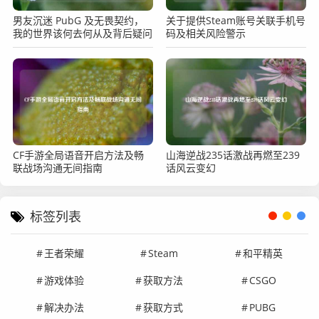
男友沉迷 PubG 及无畏契约，
关于提供Steam账号关联手机号
我的世界该何去何从及背后疑问
码及相关风险警示
CF手游全局语音开启方法及畅
山海逆战235话激战再燃至239
联战场沟通无间指南
话风云变幻
标签列表
王者荣耀
Steam
和平精英
游戏体验
获取方法
CSGO
解决办法
获取方式
PUBG