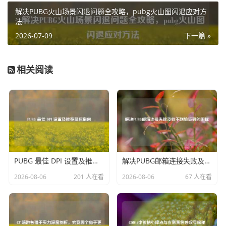
Pubg 的下载服务，玩家可以查看游戏平台的官方公告，了
解决PUBG火山场景闪退问题全攻略，pubg火山图闪退应对方
解是否有相关服务器维护等信息，若处于维护期间,只能等待
法
平台恢复正常后再尝试下载。
2026-07-09
下一篇 »
设备系统的兼容性问题也可能引发 Pubg 无法下载的情况，
不同版本的 Pubg 对设备系统有特定要求，如果设备系统版
相关阅读
本过低或者存在不兼容的情况，就无法完成下载安装，玩家
需要确保自己的设备系统符合 Pubg 的最低要求,并及时更新
系统版本。
下载渠道的问题也可能影响 Pubg 的下载，如果从非官方正
规渠道下载，可能会遇到文件损坏、无法下载完整等问题，
建议玩家前往 Pubg 官方指定的游戏平台或应用商店进行下
PUBG 最佳 DPI 设置及推荐鼠标指南
解决PUBG邮箱连接失败及收不到验证码的困扰
载,以保证下载的顺利进行。
2026-08-06
201 人在看
2026-08-06
67 人在看
当遇到 Pubg 无法下载的情况时，玩家们要从网络、设备存
储、游戏平台、系统兼容性以及下载渠道等多方面进行排
查，找出问题所在并加以解决，这样才能顺利体验 Pubg 带
来的精彩游戏乐趣。