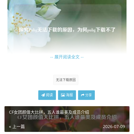
-- 展开阅读全文 --
设备存储空间不足也可能致使 Pubg 无法下载，Pubg 作为一
无法下载原因
款大型游戏，对设备存储空间有一定要求，如果手机或电脑
的剩余存储空间不够 Pubg 安装所需，下载就会被阻止，玩
阅读
海报
分享
家需要清理设备上不必要的文件、应用程序等，以腾出足够
的空间来下载 Pubg。
CF女团颜值大比拼，五人谁最美及成员介绍
游戏平台自身的问题也不容忽视，游戏平台服务器可能出现
« 上一篇
2026-07-09
故障、维护或者存在其他技术问题，这会导致无法正常提供