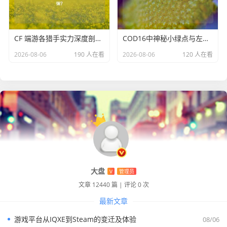
CF 端游各猎手实力深度剖析，究竟哪个猎手更强？
COD16中神秘小绿点与左侧黄色感叹号揭秘
2026-08-06
190 人在看
2026-08-06
120 人在看
大盘
V
管理员
文章 12440 篇
|
评论 0 次
最新文章
游戏平台从IQXE到Steam的变迁及体验
08/06