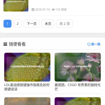
2026-07-16
133 阅读
1
2
下一页
末页
共 2 页
随便看看
换一换
LOL查战绩按键操作指南及如何
姜团团，CSGO 世界里的独特光
按键说话
芒