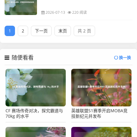
2026-07-13
220 阅读
1
2
下一页
末页
共 2 页
随便看看
换一换
CF 赛场传奇对决，探究霸道与
英雄联盟S1赛季开启MOBA竞
70kg 的水平
技新纪元并发布